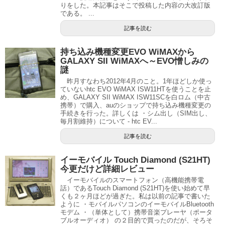
りをした。本記事はそこで投稿した内容の大改訂版
である。 ...
記事を読む
持ち込み機種変更EVO WiMAXから
GALAXY SII WiMAXへ～EVO憎しみの
謎
昨月すなわち2012年4月のこと。1年ほどしか使っ
ていないhtc EVO WiMAX ISW11HTを使うことを止
め、GALAXY SII WiMAX ISW11SCを白ロム（中古
携帯）で購入、auのショップで持ち込み機種変更の
手続きを行った。詳しくは ・シム出し（SIM出し、
毎月割維持）について - htc EV...
記事を読む
イーモバイル Touch Diamond (S21HT)
今更だけど詳細レビュー
イーモバイルのスマートフォン（高機能携帯電
話）であるTouch Diamond (S21HT)を使い始めて早
くも２ヶ月ほどが過ぎた。私は以前の記事で書いた
ように ・モバイルパソコンのイーモバイルBluetooth
モデム ・（単体として）携帯音楽プレーヤ（ポータ
ブルオーディオ） の２目的で買ったのだが、そろそ