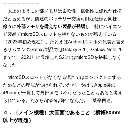
ーーーーーーーー
以上のように外部メモリは柔軟性、拡張性に優れた仕様
だと言えるが、前述のバッテリー交換可能な仕様と同様、
徐々に外部メモリを備えない製品が登場
し、特にハイエン
ド製品でmicroSDスロットを持たないものが増えている
（2023年初め現在）。たとえばAndroidスマホの代表と言え
るサムスンのGalaxy製品ではGalaxy S20、Galaxy Note 20
までで、2021年に登場したS21ではmicroSDを搭載しなく
なった。
microSDスロットがなくなる流れではコンパクトにする
ためなどの理屈がつけられていたが、やはりApple製の
iPhoneが一貫して外部メモリ不可だったこともあると考え
られている。だからAppleは嫌いなんだ。二葉亭四迷。
４．（メイン機種）大画面であること（横幅80mm
以上が理想）