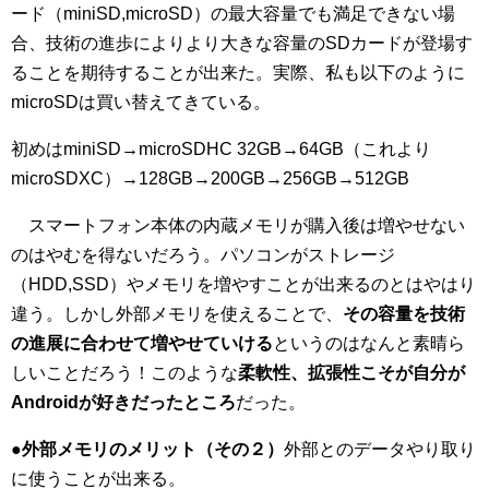
ード（miniSD,microSD）の最大容量でも満足できない場
合、技術の進歩によりより大きな容量のSDカードが登場す
ることを期待することが出来た。実際、私も以下のように
microSDは買い替えてきている。
初めはminiSD→microSDHC 32GB→64GB（これより
microSDXC）→128GB→200GB→256GB→512GB
スマートフォン本体の内蔵メモリが購入後は増やせない
のはやむを得ないだろう。パソコンがストレージ
（HDD,SSD）やメモリを増やすことが出来るのとはやはり
違う。しかし外部メモリを使えることで、
その容量を技術
の進展に合わせて増やせていける
というのはなんと素晴ら
しいことだろう！このような
柔軟性、拡張性こそが自分が
Androidが好きだったところ
だった。
●
外部メモリのメリット（その２）
外部とのデータやり取り
に使うことが出来る。