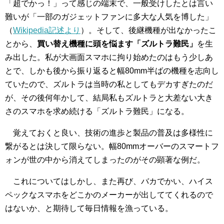
「超でかっ！」って感じの端末で、一般受けしたとは言い
難いが「一部のガジェットファンに多大な人気を博した」
（
Wikipedia記述より
）。そして、後継機種が出なかったこ
とから、
買い替え機種に頭を悩ます「ズルトラ難民」
を生
み出した。私が大画面スマホに拘り始めたのはもう少しあ
とで、しかも後から振り返ると幅80mm半ばの機種を志向し
ていたので、ズルトラは当時の私としてもデカすぎたのだ
が、その後何年かして、結局私もズルトラと大差ない大き
さのスマホを求め続ける「ズルトラ難民」になる。
覚えておくと良い、技術の進歩と製品の普及は多様性に
繋がるとは決して限らない。幅80mmオーバーのスマートフ
ォンが世の中から消えてしまったのがその顕著な例だ。
これについてはしかし、また再び、バカでかい、ハイス
ペックなスマホをどこかのメーカーが出しててくれるので
はないか、と期待して毎日情報を漁っている。