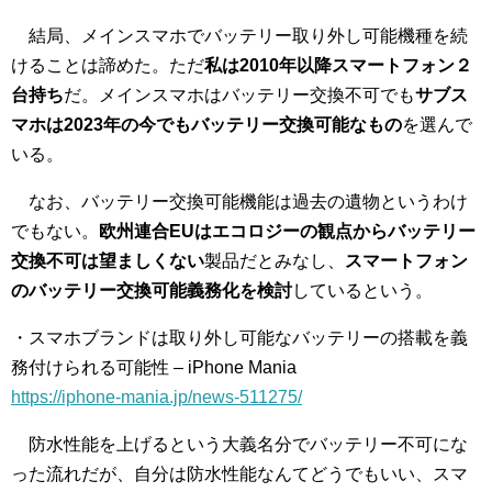
結局、メインスマホでバッテリー取り外し可能機種を続
けることは諦めた。ただ
私は2010年以降スマートフォン２
台持ち
だ。メインスマホはバッテリー交換不可でも
サブス
マホは2023年の今でもバッテリー交換可能なもの
を選んで
いる。
なお、バッテリー交換可能機能は過去の遺物というわけ
でもない。
欧州連合EUはエコロジーの観点からバッテリー
交換不可は望ましくない
製品だとみなし、
スマートフォン
のバッテリー交換可能義務化を検討
しているという。
・スマホブランドは取り外し可能なバッテリーの搭載を義
務付けられる可能性 – iPhone Mania
https://iphone-mania.jp/news-511275/
防水性能を上げるという大義名分でバッテリー不可にな
った流れだが、自分は防水性能なんてどうでもいい、スマ