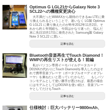
Optimus G LGL21からGalaxy Note 3
SCL22への機種変更決心
大不満だったWiMAXから期待のできるau LTEに乗
り換えられるということで、迷いなく LG製 Optimus
G LGL21 に乗り換えたのが昨年2012年11月2日。そ
れから約１年弱経ち、今回はかなり迷った、悩んだ
末に先日10月17日に発売された Samsung製 Galaxy
Note 3 SCL22 に買い...
記事を読む
Bluetooth音楽再生でTouch Diamond！
WMPの再生リストが使える！前編
私がパソコン専用イーモバイルデータカード
D01NXの代わりにTouch Diamondを導入したのはそ
れで携帯音楽プレーヤ（ポータブルオーディオプレ
ーヤ）を兼ねたいと思っていたからだ。 もしパソ
コンモデムとして使い勝手が悪ければ、最悪の場合
にはモデムとしてはD01NXを使い続け、音楽プレー
ヤとしてだけもTouch ...
記事を読む
仕様検討：巨大バッテリー9800mAh、