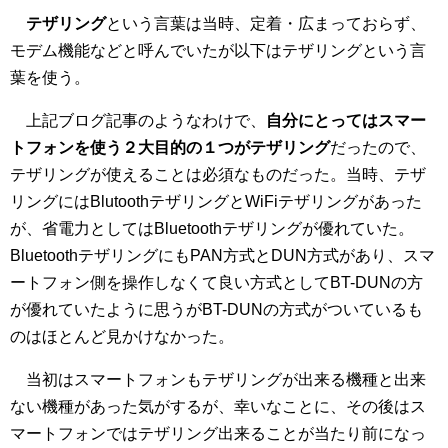
テザリング
という言葉は当時、定着・広まっておらず、
モデム機能などと呼んでいたが以下はテザリングという言
葉を使う。
上記ブログ記事のようなわけで、
自分にとってはスマー
トフォンを使う２大目的の１つがテザリング
だったので、
テザリングが使えることは必須なものだった。当時、テザ
リングにはBlutoothテザリングとWiFiテザリングがあった
が、省電力としてはBluetoothテザリングが優れていた。
BluetoothテザリングにもPAN方式とDUN方式があり、スマ
ートフォン側を操作しなくて良い方式としてBT-DUNの方
が優れていたように思うがBT-DUNの方式がついているも
のはほとんど見かけなかった。
当初はスマートフォンもテザリングが出来る機種と出来
ない機種があった気がするが、幸いなことに、その後はス
マートフォンではテザリング出来ることが当たり前になっ