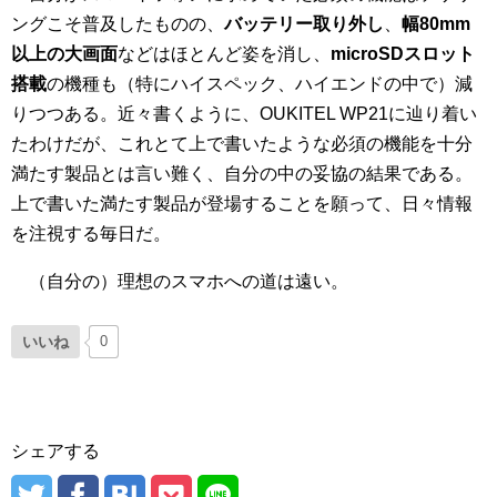
ングこそ普及したものの、
バッテリー取り外し
、
幅80mm
以上の大画面
などはほとんど姿を消し、
microSDスロット
搭載
の機種も（特にハイスペック、ハイエンドの中で）減
りつつある。近々書くように、OUKITEL WP21に辿り着い
たわけだが、これとて上で書いたような必須の機能を十分
満たす製品とは言い難く、自分の中の妥協の結果である。
上で書いた満たす製品が登場することを願って、日々情報
を注視する毎日だ。
（自分の）理想のスマホへの道は遠い。
いいね
0
シェアする