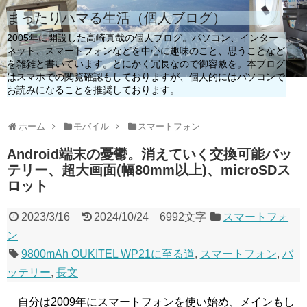
まったりハマる生活（個人ブログ）
2005年に開設した高崎真哉の個人ブログ。パソコン、インター
ネット、スマートフォンなどを中心に趣味のこと、思うことなど
を雑雑と書いています。とにかく冗長なので御容赦を。本ブログ
はスマホでの閲覧確認もしておりますが、個人的にはパソコンで
お読みになることを推奨しております。
ホーム
モバイル
スマートフォン
Android端末の憂鬱。消えていく交換可能バッ
テリー、超大画面(幅80mm以上)、microSDス
ロット
2023/3/16
2024/10/24
6992文字
スマートフォ
ン
9800mAh OUKITEL WP21に至る道
,
スマートフォン
,
バ
ッテリー
,
長文
自分は2009年にスマートフォンを使い始め、メインもし