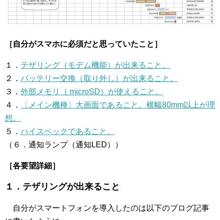
［自分がスマホに必須だと思っていたこと］
１．
テザリング（モデム機能）が出来ること。
２．
バッテリー交換（取り外し）が出来ること。
３．
外部メモリ（ microSD）が使えること。
４．
〔メイン機種〕大画面であること。横幅80mm以上が理
想。
５．
ハイスペックであること。
（６．通知ランプ（通知LED））
［各要望詳細］
１．テザリングが出来ること
自分がスマートフォンを導入したのは以下のブログ記事