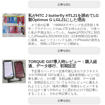
記事を読む
私がHTC J butterfly HTL21を諦めてLG
製Optimus G LGL21にした理由
さて前の記事 「+WiMAXテザリング生活苦節１年
半～プラチナバンドのau LTEを待ちわびる」 で述べ
た私の予測は当たっていた。AppleはFDD-LTEに対応
したiPhone5を2012年9月12日（日本時間13日未明）
に発表、auとソフトバンクも続いてiPhone5の発売を
発表し、同時にLTEのサービス開始も...
記事を読む
TORQUE G07導入時レビュー：購入経
過、データ移行、初期設定
予定通りバッテリー交換可能な京セラタフネスス
マホTORQUE G07を購入し、端末使用感レビュー記
事を書いた。その際、当初は購入過程、データ移
行、初期設定などについてもそのレビューに書き入
れようとしたが、端末の機能・性能をレビューする
のとは少々違う方向のように思われたので別記事に
することとし、それが本記事となる。 ...
記事を読む