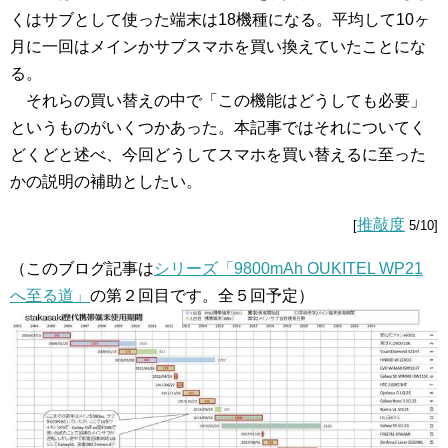
くはサブとして使った端末は18機種になる。平均して10ヶ
月に一回はメインかサブスマホを買い換えていたことにな
る。
それらの買い替えの中で「この機能はどうしても必要」
というものがいくつかあった。本記事ではそれについてく
どくどと述べ、今回どうしてスマホを買い替えるに至った
かの説明の補助としたい。
推敲度
[
5/10]
（このブログ記事は
シリーズ「9800mAh OUKITEL WP21
へ至る道」
の第２回目です。全５回予定）