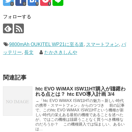
0
0
フォローする
9800mAh OUKITEL WP21に至る道
,
スマートフォン
,
バ
ッテリー
,
長文
たかさきしんや
関連記事
htc EVO WiMAX ISW11HT購入が躊躇わ
れる点とは？ htc EVO導入計画 3/4
→「htc EVO WiMAX ISW11HTの魅力～新しい時代
の携帯・スマートフォン」からのつづき 前の記事
で、このhtc EVO WiMAX ISW11HTという機種が新
しい時代の栄えある最初の機種であることを述べた
が、ではこの機種は躊躇うことなく買うべき機種な
のだろうか？ この機種購入では悩ましい、あるい
は...