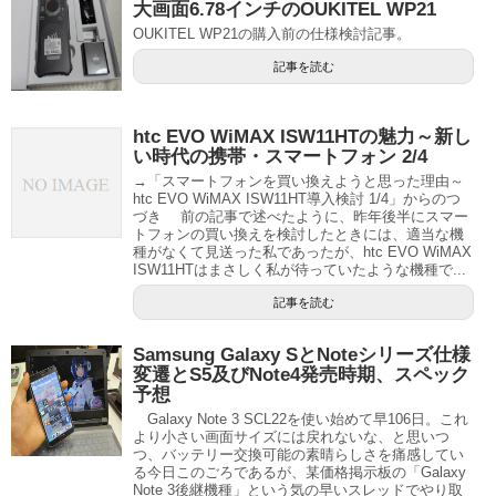
大画面6.78インチのOUKITEL WP21
OUKITEL WP21の購入前の仕様検討記事。
記事を読む
htc EVO WiMAX ISW11HTの魅力～新し
い時代の携帯・スマートフォン 2/4
→「スマートフォンを買い換えようと思った理由～
htc EVO WiMAX ISW11HT導入検討 1/4」からのつ
づき 前の記事で述べたように、昨年後半にスマー
トフォンの買い換えを検討したときには、適当な機
種がなくて見送った私であったが、htc EVO WiMAX
ISW11HTはまさしく私が待っていたような機種で...
記事を読む
Samsung Galaxy SとNoteシリーズ仕様
変遷とS5及びNote4発売時期、スペック
予想
Galaxy Note 3 SCL22を使い始めて早106日。これ
より小さい画面サイズには戻れないな、と思いつ
つ、バッテリー交換可能の素晴らしさを痛感してい
る今日このごろであるが、某価格掲示板の「Galaxy
Note 3後継機種」という気の早いスレッドでやり取