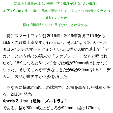
写真上３機種が16:9の機種、下２機種が18:9に近い機種。
右下はGalaxy Note 10+、日本で販売されているスマホでは最大クラスの
6.8インチだが
幅は旧機種6インチに及ばないことが分かる。
特にスマートフォンは2016年～2019年前後で16:9から
18:9への縦横比率変更が行われた。それにより16:9だった
頃は6インチスマートフォンといえば幅が80mm以上で「デ
カい」という感じの端末で「ファブレット」などと呼ばれ
たが、18:9になると6インチ台では幅が70mm半ばしかなく
なった。そしてこれが重要なことだが幅が80mm以上の「デ
カい」製品が世界中から姿を消した。
ちなみに幅80mm以上の端末で、名前を轟かした機種があ
る。2013年発売
Xperia Z Ultra（通称「ズルトラ」）
である。幅が80mm以上どころか92mm、縦は179mm。