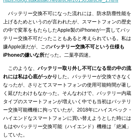
https://blog.stakasaki.net/article/201503article_1.html
バッテリー交換不可になった流れには、防水防塵性能を
上げるためというのが言われたが、スマートフォンの歴史
の中で変革をもたらしたApple製のiPhoneが一貫してバッ
テリー交換不可だったこともあると考えられている。私は
嫌Apple派だが、この
バッテリー交換不可という仕様も
iPhoneの嫌いな所
だった。二葉亭四迷。
このような、
バッテリー取り外し不可になる世の中の流
れには私は心底がっかり
した。バッテリーが交換できなく
なったが、さりとてスマートフォンの使用可能時間が著し
く延びたわけもなかった。そんなわけで、バッテリー内蔵
タイプのスマートフォンが増えいく中でも当初はバッテリ
ー交換可能機種に拘っていたが、2018年にハイスペック・
ハイエンドなスマートフォンに買い替えようとした時には
もはやバッテリー交換可能（ハイエンド）機種は「絶滅」
していた。