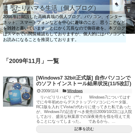
まったりハマる生活（個人ブログ）
2005年に開設した高崎真哉の個人ブログ。パソコン、インター
ネット、スマートフォンなどを中心に趣味のこと、思うことなど
を雑雑と書いています。とにかく冗長なので御容赦を。本ブログ
はスマホでの閲覧確認もしておりますが、個人的にはパソコンで
お読みになることを推奨しております。
「
2009年11月
」
一覧
[Windows7 32bit正式版] 自作パソコンで
のソフトインストール結果状況(11/5改訂)
2009/11/4
Windows
リハビリリハビリ（^^;） Windows7についてはす
でに今年初めからデスクトップパソコンにベータ版、
RC1版を入れてVistaの代わりに使ってきた私であった
が、Windows7の記念すべき発売日2009/10/22には入院
しており、盛況な秋葉原での深夜発売を指を咥えて見
ることになってしまった。 であるから、...
記事を読む