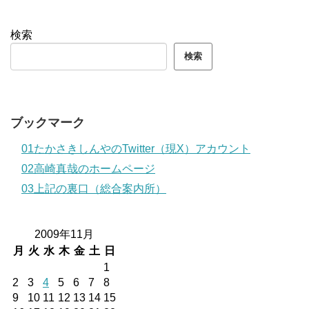
検索
検索
ブックマーク
01たかさきしんやのTwitter（現X）アカウント
02高崎真哉のホームページ
03上記の裏口（総合案内所）
2009年11月
月
火
水
木
金
土
日
1
2
3
4
5
6
7
8
9
10
11
12
13
14
15