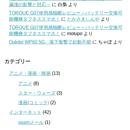
漏洩の影響と対応～
に
白梟
より
TORQUE G07使用感独断レビュー～バッテリー交換可
能機種タフネススマホ！
に
たかさきしんや
より
TORQUE G07使用感独断レビュー～バッテリー交換可
能機種タフネススマホ！
に
motupo
より
Oukitel WP60 5G、落下衝撃で起動不能
に
ちゃぼ
より
カテゴリー
アニメ・漫画・映画
(13)
アニメ
(8)
スター・ウォーズ
(3)
漫画(コミック)
(2)
インターネット
(42)
spamメール
(1)