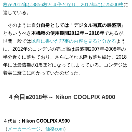
枚が2012年は8856枚と４倍となり、2017年には25000枚
に
達している。
そのように
自分自身としては「デジタル写真の最盛期」
ともいうべき
本機種の使用期間2012年～2018年
であるが、
世間一般では
以前に書いた記事の内容を見ると分かる
よう
に、2012年のコンデジの売上高は最盛期2007年-2008年の
半分近くに落ちており、さらにそれ以降も落ち続け、2018
年には最盛期の1/8ほどになってしまっている。コンデジは
着実に衰亡に向かっていたのだった。
４台目■2018年～ Nikon COOLPIX A900
４代目：
Nikon COOLPIX A900
（
メーカーページ
、
価格com
）