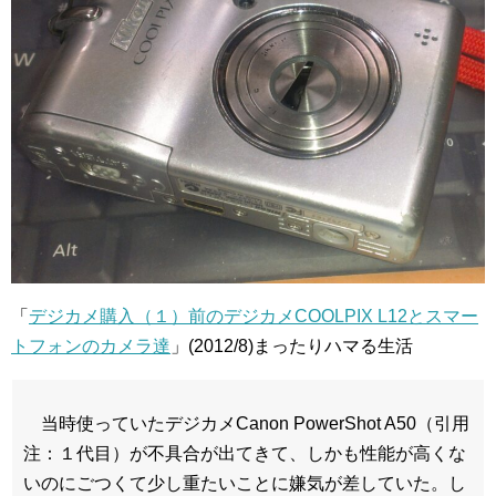
「
デジカメ購入（１）前のデジカメCOOLPIX L12とスマー
トフォンのカメラ達
」(2012/8)まったりハマる生活
当時使っていたデジカメCanon PowerShot A50（引用
注：１代目）が不具合が出てきて、しかも性能が高くな
いのにごつくて少し重たいことに嫌気が差していた。し