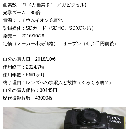
画素数：2114万画素 (21.1メガピクセル)
光学ズーム：
35倍
電源：リチウムイオン充電池
記録媒体：SDカード（SDHC、SDXC対応）
発売日：2016/10/28
定価（メーカー小売価格）：オープン（4万5千円前後）
—
自分の購入日：2018/10/6
使用終了：2024/7頃
使用年数：6年1ヶ月
終了理由：レンズへの埃混入と故障（くるくる病？）
自分の購入価格：30445円
歴代撮影枚数：43000枚