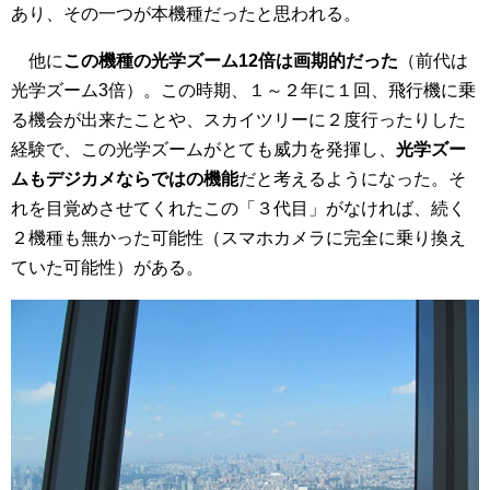
あり、その一つが本機種だったと思われる。
他に
この機種の光学ズーム12倍は画期的だった
（前代は
光学ズーム3倍）。この時期、１～２年に１回、飛行機に乗
る機会が出来たことや、スカイツリーに２度行ったりした
経験で、この光学ズームがとても威力を発揮し、
光学ズー
ムもデジカメならではの機能
だと考えるようになった。そ
れを目覚めさせてくれたこの「３代目」がなければ、続く
２機種も無かった可能性（スマホカメラに完全に乗り換え
ていた可能性）がある。