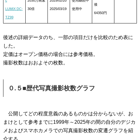
c
2030万画素
2025/02/20
使用継続中
後
LUMIX DC-
30倍
2025/03/19
使用中
64350円
TZ99
後述の詳細データのち、一部の項目だけを比較のため表に
した。
定価はオープン価格の場合には参考価格。
撮影枚数はおおよその枚数。
０.５■歴代写真撮影枚数グラフ
公開してどの程度意義のあるものかは分からないが、お
まけとして参考までに1999年～2025年の間の自分のデジカ
メおよびスマホカメラでの写真撮影枚数の変遷グラフを紹
介する。