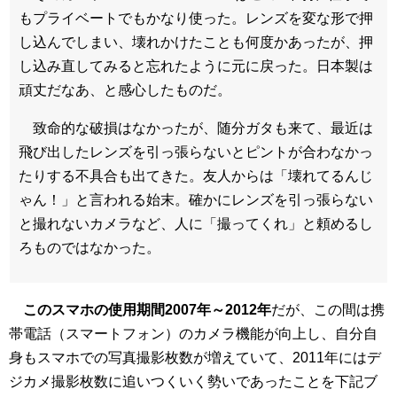
もプライベートでもかなり使った。レンズを変な形で押
し込んでしまい、壊れかけたことも何度かあったが、押
し込み直してみると忘れたように元に戻った。日本製は
頑丈だなあ、と感心したものだ。
致命的な破損はなかったが、随分ガタも来て、最近は
飛び出したレンズを引っ張らないとピントが合わなかっ
たりする不具合も出てきた。友人からは「壊れてるんじ
ゃん！」と言われる始末。確かにレンズを引っ張らない
と撮れないカメラなど、人に「撮ってくれ」と頼めるし
ろものではなかった。
このスマホの使用期間2007年～2012年
だが、この間は携
帯電話（スマートフォン）のカメラ機能が向上し、自分自
身もスマホでの写真撮影枚数が増えていて、2011年にはデ
ジカメ撮影枚数に追いつくいく勢いであったことを下記ブ