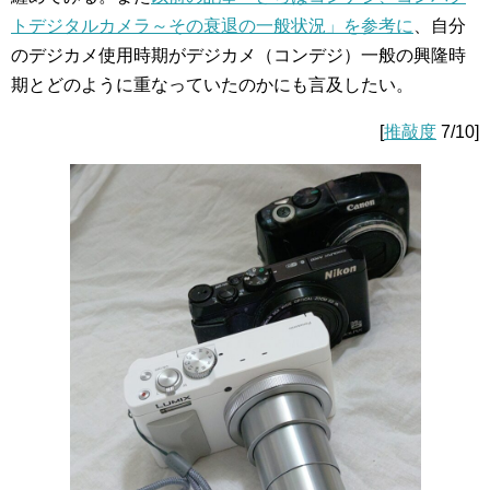
トデジタルカメラ～その衰退の一般状況」を参考に
、自分
のデジカメ使用時期がデジカメ（コンデジ）一般の興隆時
期とどのように重なっていたのかにも言及したい。
[
推敲度
7/10]