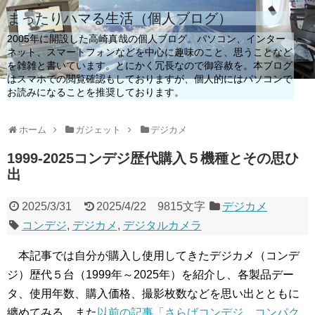
まったりハマる生活（個人ブログ）
2005年に開設した高崎真哉の個人ブログ。パソコン、インター
ネット、スマートフォンなどを中心に趣味のこと、思うことなど
を雑雑と書いています。とにかく冗長なので御容赦を。本ブログ
はスマホでの閲覧確認もしておりますが、個人的にはパソコンで
お読みになることを推奨しております。
ホーム
ガジェット
デジカメ
1999-2025コンデジ歴代購入５機種とその思ひ
出
2025/3/31
2025/4/22
9815文字
デジカメ
コンデジ
,
デジカメ
,
デジタルカメラ
本記事では自分が購入し使用してきたデジカメ（コンデ
ジ）歴代５台（1999年～2025年）を紹介し、各製品デー
タ、使用年数、購入価格、撮影枚数などを思い出とともに
纏めてみる。また
以前の記事「さらばコンデジ、コンパク