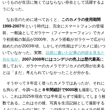
いうものが生活に無くてはならない存在として活躍するよ
うになった。
なお念のために述べておくと、
このカメラの使用期間
1999-2007
年という時代は、完全にスマートフォンの登場
前、一般論としてガラケー（フィーチャーフォン）でカメ
ラ初搭載の製品が2000年、カメラ搭載がガラケーで広がり
始めたのが2003年頃、しかしその性能はデジカメに追いつ
いていなかった。実際、
以前に書いた記事の内容を見ると
分かるが
、
2007-2008年にはコンデジの売上は歴代最高
に
達しており、ガラケーのカメラでデジカメの代用が出来る
とは「まだ」考えられていなかったことが分かる。
そうやって９年近く使ったカメラではあったが、それに
も拘らず、今調べると
８年間総計で9000枚
も撮影していな
い。これは2025年現在では半年足らずで撮影してしまう枚
数である。これはその後、写真を生活記録として撮影する
ようになったのに対して、この頃はフィルムカメラの延長