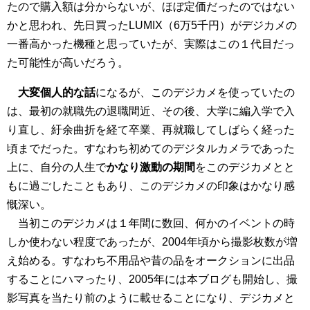
たので購入額は分からないが、ほぼ定価だったのではない
かと思われ、先日買ったLUMIX（6万5千円）がデジカメの
一番高かった機種と思っていたが、実際はこの１代目だっ
た可能性が高いだろう。
大変個人的な話
になるが、このデジカメを使っていたの
は、最初の就職先の退職間近、その後、大学に編入学で入
り直し、紆余曲折を経て卒業、再就職してしばらく経った
頃までだった。すなわち初めてのデジタルカメラであった
上に、自分の人生で
かなり激動の期間
をこのデジカメとと
もに過ごしたこともあり、このデジカメの印象はかなり感
慨深い。
当初このデジカメは１年間に数回、何かのイベントの時
しか使わない程度であったが、2004年頃から撮影枚数が増
え始める。すなわち不用品や昔の品をオークションに出品
することにハマったり、2005年には本ブログも開始し、撮
影写真を当たり前のように載せることになり、デジカメと