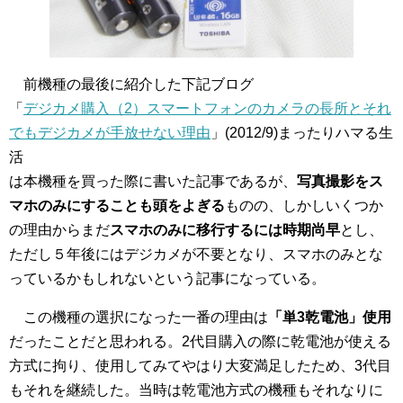
前機種の最後に紹介した下記ブログ
「
デジカメ購入（2）スマートフォンのカメラの長所とそれ
でもデジカメが手放せない理由
」(2012/9)まったりハマる生
活
は本機種を買った際に書いた記事であるが、
写真撮影をス
マホのみにすることも頭をよぎる
ものの、しかしいくつか
の理由からまだ
スマホのみに移行するには時期尚早
とし、
ただし５年後にはデジカメが不要となり、スマホのみとな
っているかもしれないという記事になっている。
この機種の選択になった一番の理由は
「単3乾電池」使用
だったことだと思われる。2代目購入の際に乾電池が使える
方式に拘り、使用してみてやはり大変満足したため、3代目
もそれを継続した。当時は乾電池方式の機種もそれなりに