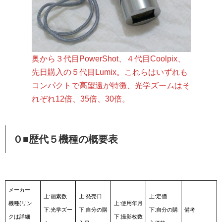
奥から３代目PowerShot、４代目Coolpix、
先日購入の５代目Lumix。これらはいずれも
コンパクトで高望遠が特徴、光学ズームはそ
れぞれ12倍、35倍、30倍。
０■歴代５機種の概要表
メーカー
上:画素数
上:発売日
上:定価
機種(リン
上:使用年月
下:光学ズー
下:自分の購
下:自分の購
備考
クは詳細
下:撮影枚数