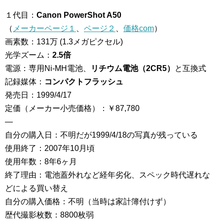
１代目：
Canon PowerShot A50
（
メーカーページ１
、
ページ２
、
価格com
）
画素数：131万 (1.3メガピクセル)
光学ズーム：
2.5倍
電源：専用Ni-MH電池、
リチウム電池（2CR5）
と互換式
記録媒体：
コンパクトフラッシュ
発売日：1999/4/17
定価（メーカー小売価格）：￥87,780
—
自分の購入日：不明だが1999/4/18の写真が残っている
使用終了：2007年10月頃
使用年数：8年6ヶ月
終了理由：電池蓋外れなど経年劣化、スペック時代遅れな
どによる買い替え
自分の購入価格：不明（当時は家計簿付けず）
歴代撮影枚数：8800枚弱