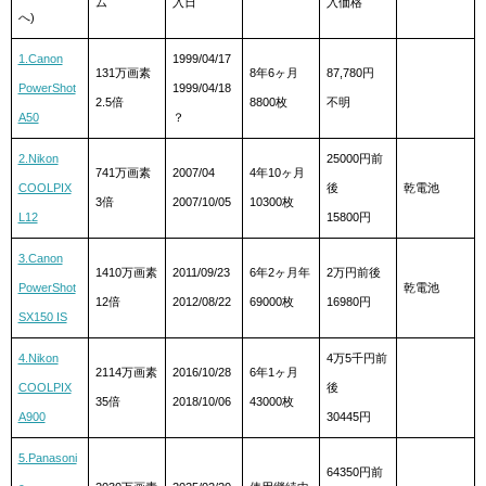
ム
入日
入価格
へ)
1.Canon
1999/04/17
131万画素
8年6ヶ月
87,780円
PowerShot
1999/04/18
2.5倍
8800枚
不明
A50
？
2.Nikon
25000円前
741万画素
2007/04
4年10ヶ月
COOLPIX
後
乾電池
3倍
2007/10/05
10300枚
L12
15800円
3.Canon
1410万画素
2011/09/23
6年2ヶ月年
2万円前後
PowerShot
乾電池
12倍
2012/08/22
69000枚
16980円
SX150 IS
4.Nikon
4万5千円前
2114万画素
2016/10/28
6年1ヶ月
COOLPIX
後
35倍
2018/10/06
43000枚
A900
30445円
5.Panasoni
64350円前