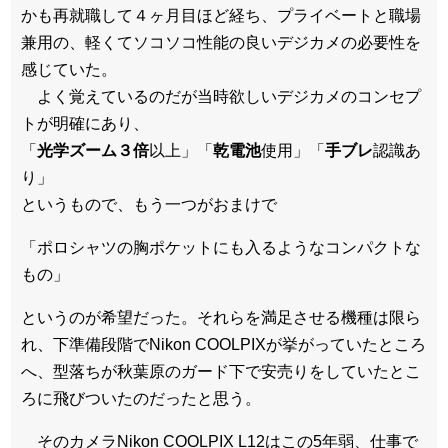
かも再就職して４ヶ月目ほど経ち、プライベートと職場
兼用の、軽くてソコソコ性能の良いデジカメの必要性を
感じていた。
よく覚えているのだが当時欲しいデジカメのコンセプ
トが明確にあり、
「
光学ズーム３倍
以上」「
乾電池
使用」「
手ブレ
認識あ
り」
というもので、もう一つがおまけで
「ポロシャツの胸ポケットにも入るようなコンパクトな
もの」
というのが希望だった。それらを満足させる機種は限ら
れ、下準備段階でNikon COOLPIXが挙がっていたところ
へ、型落ちが秋葉原のガード下で安売りをしていたとこ
ろに飛びついたのだったと思う。
そのカメラNikon COOLPIX L12はこの5年弱、仕事で