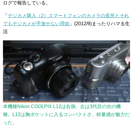
ログで報告している。
「
デジカメ購入（2）スマートフォンのカメラの長所とそれ
でもデジカメが手放せない理由
」(2012/9)まったりハマる生
活
本機種Nikon COOLPIX L12は右側。左は3代目の次の機
種。L12は胸ポケットに入るコンパクトさ、軽量感が魅力だ
った。