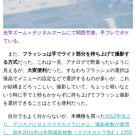
光学ズーム＋デジタルズームにて関西空港。手ブレでボケ
ている。
また、
フラッシュは手でライト部分を持ち上げて撮影す
る方式
だった。これは一見、アナログで野暮ったいように
見えるが、
大変便利
だった。すなわちフラッシュの選択は
液晶でメニューの設定などで選択するものが多いが、これ
が結構まどろっこしい。撮影していて、ちょっと暗いなと
いう時に手で１秒もかからずに持ち上げてフラッシュ撮影
を選択できることはとても便利だった。
自分でもよく分からないが、本機種を買った
2012年頃よ
り、デジカメにせよスマホカメラにせよ、撮影枚数が激増
し、前年2011年は年間撮影枚数（スマホカメラ含む）2355