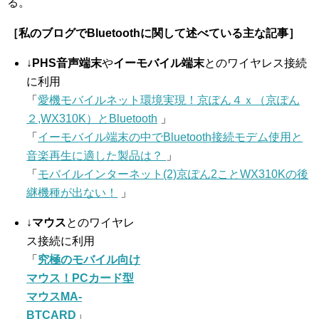
る。
［私のブログでBluetoothに関して述べている主な記事］
↓
PHS音声端末
や
イーモバイル端末
とのワイヤレス接続
に利用
「
愛機モバイルネット環境実現！京ぽん４ｘ（京ぽん
２,WX310K）とBluetooth
」
「
イーモバイル端末の中でBluetooth接続モデム使用と
音楽再生に適した製品は？
」
「
モバイルインターネット(2)京ぽん2ことWX310Kの後
継機種が出ない！
」
↓
マウス
とのワイヤレ
ス接続に利用
「
究極のモバイル向け
マウス！PCカード型
マウスMA-
BTCARD
」