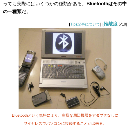
っても実際にはいくつかの種類がある。
Bluetoothはその中
の一種類
だ。
推敲度
[
Tips記事について
] [
6/10]
Bluetoothという規格により、多様な周辺機器をアダプタなしに
ワイヤレスでパソコンに接続することが出来る。