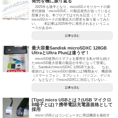
発売を機に振り返る
2025年も後半となり、microSDメモリカードの新
世代規格「microSDUC」の製品発売が迫っていると
想像される。本ブログではそれを記念（！？）して
microSDカードの容量拡大の歴史を振り返ってみた
い。 本記事は2025年中に発売されるというニュ
ースがあるm...
記事を読む
最大容量Sandisk microSDXC 128GB
UltraとUltra Plusは違うぞ！
microSD使用のスマフォを愛用する私が待ち続け
たmicroSD最大容量の製品が今年になって登場し
た。SandiskのmicroSDXC 128GBである。 なお、
後述のようにmicroSDの規格には3種類あり、機器側
（スマートフォン、タブレット、パソコン、デジカ
メ、などなど）でmicroSDXCに対応していない...
記事を読む
[Tips] micro USBとは？(USB マイクロ
B端子とは)？携帯電話充電器規格として
採用
micro USBとはコンピュータに周辺機器を接続す