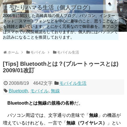
まったりハマる生活（個人ブログ）
2005年に開設した高崎真哉の個人ブログ。パソコン、インター
ネット、スマートフォンなどを中心に趣味のこと、思うことなど
を雑雑と書いています。とにかく冗長なので御容赦を。本ブログ
はスマホでの閲覧確認もしておりますが、個人的にはパソコンで
お読みになることを推奨しております。
ホーム
モバイル
モバイル生活
[Tips] Bluetoothとは？(ブルートゥースとは)
2009/01改訂
2008/8/19
4642文字
モバイル生活
Bluetooth
,
モバイル
,
無線
Bluetoothとは無線の規格の名称
だ。
パソコン周辺では、文字通りの意味で「
無線
」の機器が
増えているけれども、一言で「
無線（ワイヤレス）
」とい