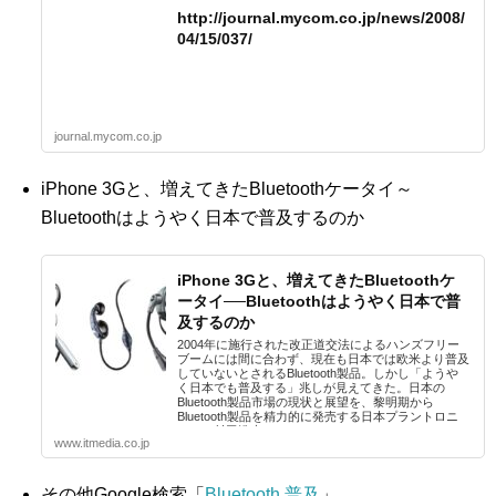
http://journal.mycom.co.jp/news/2008/
04/15/037/
journal.mycom.co.jp
iPhone 3Gと、増えてきたBluetoothケータイ～
Bluetoothはようやく日本で普及するのか
iPhone 3Gと、増えてきたBluetoothケ
ータイ──Bluetoothはようやく日本で普
及するのか
2004年に施行された改正道交法によるハンズフリー
ブームには間に合わず、現在も日本では欧米より普及
していないとされるBluetooth製品。しかし「ようや
く日本でも普及する」兆しが見えてきた。日本の
Bluetooth製品市場の現状と展望を、黎明期から
Bluetooth製品を精力的に発売する日本プラントロニ
クスの村田浩志...
www.itmedia.co.jp
その他Google検索「
Bluetooth 普及
」