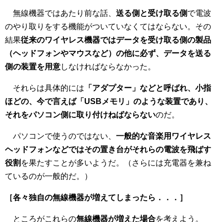
無線機器ではあたり前な話、
送る側と受け取る側
で電波
のやり取りをする機能がついていなくてはならない。その
結果
従来のワイヤレス機器ではデータを受け取る側の製品
（ヘッドフォンやマウスなど）の他に必ず、データを送る
側の装置を用意
しなければならなかった。
それらは具体的には
「アダプター」などと呼ばれ、小指
ほどの、今で言えば「USBメモリ」のような装置であり、
それをパソコン側に取り付けねばならない
のだ。
パソコンで使うのではない、
一般的な音楽用ワイヤレス
ヘッドフォンなどではその置き台がそれらの電波を飛ばす
役割
を果たすことが多いようだ。（さらには充電器を兼ね
ているのが一般的だ。）
［各々独自の無線機器が増えてしまったら．．．］
ところがこれらの
無線機器が増えた場合
を考えよう。