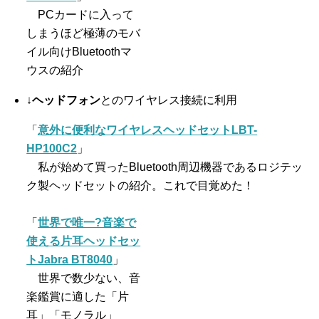
PCカードに入って
しまうほど極薄のモバ
イル向けBluetoothマ
ウスの紹介
↓
ヘッドフォン
とのワイヤレス接続に利用
「
意外に便利なワイヤレスヘッドセットLBT-
HP100C2
」
私が始めて買ったBluetooth周辺機器であるロジテッ
ク製ヘッドセットの紹介。これで目覚めた！
「
世界で唯一?音楽で
使える片耳ヘッドセッ
トJabra BT8040
」
世界で数少ない、音
楽鑑賞に適した「片
耳」「モノラル」