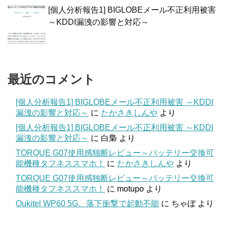
[個人分析報告1] BIGLOBEメール不正利用被害
～KDDI漏洩の影響と対応～
最近のコメント
[個人分析報告1] BIGLOBEメール不正利用被害 ～KDDI
漏洩の影響と対応～
に
たかさきしんや
より
[個人分析報告1] BIGLOBEメール不正利用被害 ～KDDI
漏洩の影響と対応～
に
白梟
より
TORQUE G07使用感独断レビュー～バッテリー交換可
能機種タフネススマホ！
に
たかさきしんや
より
TORQUE G07使用感独断レビュー～バッテリー交換可
能機種タフネススマホ！
に
motupo
より
Oukitel WP60 5G、落下衝撃で起動不能
に
ちゃぼ
より