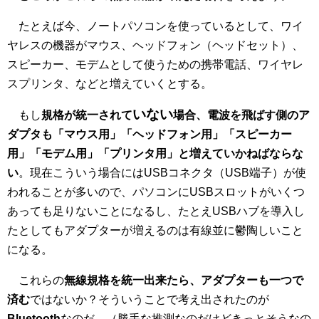
たとえば今、ノートパソコンを使っているとして、ワイ
ヤレスの機器がマウス、ヘッドフォン（ヘッドセット）、
スピーカー、モデムとして使うための携帯電話、ワイヤレ
スプリンタ、などと増えていくとする。
いない
もし
規格が統一されて
場合、電波を飛ばす側のア
ダプタも「マウス用」「ヘッドフォン用」「スピーカー
用」「モデム用」「プリンタ用」と増えていかねばならな
い
。現在こういう場合にはUSBコネクタ（USB端子）が使
われることが多いので、パソコンにUSBスロットがいくつ
あっても足りないことになるし、たとえUSBハブを導入し
たとしてもアダプターが増えるのは有線並に鬱陶しいこと
になる。
これらの
無線規格を統一出来たら、アダプターも一つで
済む
ではないか？そういうことで考え出されたのが
Bluetooth
なのだ。（勝手な推測なのだけどきっとそうなの