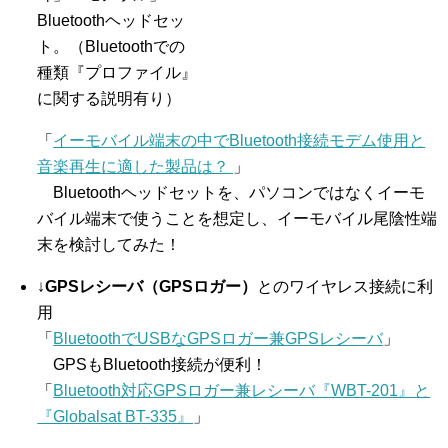
Bluetoothヘッドセッ
ト。（Bluetoothでの
種類『プロファイル』
に関する説明有り）
「
イーモバイル端末の中でBluetooth接続モデム使用と
音楽再生に適した製品は？
」
Bluetoothヘッドセットを、パソコンではなくイーモ
バイル端末で使うことを想定し、イーモバイル尾陰性端
末を検討してみた！
↓
GPSレシーバ（GPSロガー）
とのワイヤレス接続に利
用
「
BluetoothでUSBなGPSロガー兼GPSレシーバ
」
GPSもBluetooth接続が便利！
「
Bluetooth対応GPSロガー兼レシーバ『WBT-201』と
『Globalsat BT-335』
」