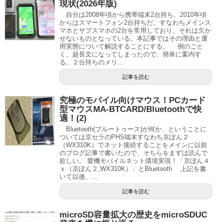
現状(2026年版)
自分は2008年頃から携帯端末2台持ち、2010年頃
からはスマートフォン2台持ちだ。すなわちメインス
マホとサブスマホの2台を常用しており、それは欠か
せないものとなっている。本記事ではその理由と運
用実態について解説することにする。 例のごと
く、超長文になってしまったので、簡単に案内す
る。２台持ちのメリ...
記事を読む
究極のモバイル向けマウス！PCカード
型マウスMA-BTCARD/Bluetoothで快
適！(2)
Bluetooth(ブルートゥース)が何か、ということに
ついては京セラのPHS端末すなわち京ぽん２
（WX310K）でネット接続することをメインに以前
のブログ記事で書いたので、そちらをまずは読んで
欲しい。 愛機モバイルネット環境実現！「京ぽん４
ｘ（京ぽん２,WX310K）」とBluetooth 上記を書
いて以後、...
記事を読む
microSD容量拡大の歴史をmicroSDUC