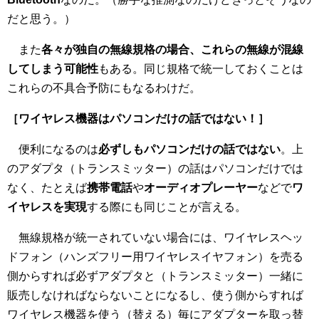
だと思う。）
また
各々が独自の無線規格の場合、これらの無線が混線
してしまう可能性
もある。同じ規格で統一しておくことは
これらの不具合予防にもなるわけだ。
［ワイヤレス機器はパソコンだけの話ではない！］
便利になるのは
必ずしもパソコンだけの話ではない
。上
のアダプタ（トランスミッター）の話はパソコンだけでは
なく、たとえば
携帯電話
や
オーディオプレーヤー
などで
ワ
イヤレスを実現
する際にも同じことが言える。
無線規格が統一されていない場合には、ワイヤレスヘッ
ドフォン（ハンズフリー用ワイヤレスイヤフォン）を売る
側からすれば必ずアダプタと（トランスミッター）一緒に
販売しなければならないことになるし、使う側からすれば
ワイヤレス機器を使う（替える）毎にアダプターを取っ替