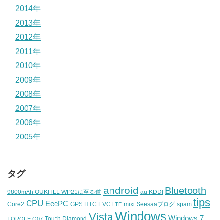
2014年
2013年
2012年
2011年
2010年
2009年
2008年
2007年
2006年
2005年
タグ
android
Bluetooth
9800mAh OUKITEL WP21に至る道
au KDDI
tips
CPU
EeePC
Core2
GPS
HTC EVO
mixi
Seesaaブログ
spam
LTE
Windows
Vista
Windows 7
Touch Diamond
TORQUE G07