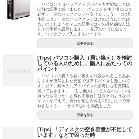
パソコンではバックアップがとても大切なことは
以前の記事で述べました。 パソコンを使う場合には
必ずデータのバックアップを取りましょう では具
体的にはデータのバックアップはどのようにすれば
良いのでしょうか？この記事ではその具体的な方法
とその手順を説明します。 以下のようになりま
す。バックアップ先にするハードウ...
記事を読む
[Tips] パソコン購入（買い換え）を検討
している人のために、購入にあたっての
ポイント
パソコンの購入や買い換えを相談されることああ
りますが漠然とした要望ではアドバイスも難しいで
す。以下、具体的にアドバイスの参考になる質問を
書いておきます。 もし他人に「どんなパソコンを
買ったら良いか」と尋ねる場合には以下のようなポ
イントを抑えて、自分が望む内容を明記した上で尋
ねましょう。 そうでないと漠然とした...
記事を読む
[Tips] 「ディスクの空き容量が不足して
います」などで困った時