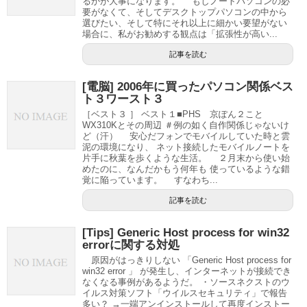
るかが大事になります。 もしノートパソコンの必
要がなくて、そしてデスクトップパソコンの中から
選びたい、そして特にそれ以上に細かい要望がない
場合に、私がお勧めする観点は「拡張性が高い...
記事を読む
[電脳] 2006年に買ったパソコン関係ベス
ト３ワースト３
［ベスト３ ］ ベスト１■PHS 京ぽん２こと
WX310Kとその周辺 ＃例の如く自作関係じゃないけ
ど（汗） 安心だフォンでモバイルしていた時と雲
泥の環境になり、 ネット接続したモバイルノートを
片手に秋葉を歩くような生活。 ２月末から使い始
めたのに、なんだかもう何年も 使っているような錯
覚に陥っています。 すなわち...
記事を読む
[Tips] Generic Host process for win32
errorに関する対処
原因がはっきりしない 「Generic Host process for
win32 error 」 が発生し、インターネットが接続でき
なくなる事例があるようだ。 ・ソースネクストのウ
イルス対策ソフト「ウイルスセキュリティ」で報告
多い？ →一端アンインストールして再度インストー