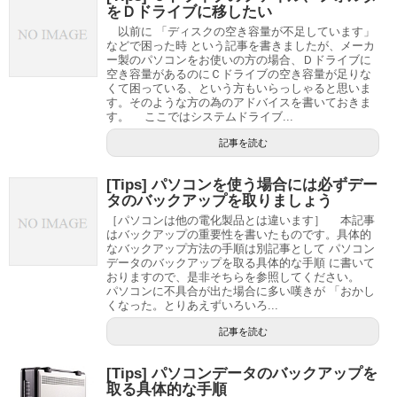
をＤドライブに移したい
以前に 「ディスクの空き容量が不足しています」
などで困った時 という記事を書きましたが、メーカ
ー製のパソコンをお使いの方の場合、Ｄドライブに
空き容量があるのにＣドライブの空き容量が足りな
くて困っている、という方もいらっしゃると思いま
す。そのような方の為のアドバイスを書いておきま
す。 ここではシステムドライブ...
記事を読む
[Tips] パソコンを使う場合には必ずデー
タのバックアップを取りましょう
［パソコンは他の電化製品とは違います］ 本記事
はバックアップの重要性を書いたものです。具体的
なバックアップ方法の手順は別記事として パソコン
データのバックアップを取る具体的な手順 に書いて
おりますので、是非そちらを参照してください。
パソコンに不具合が出た場合に多い嘆きが 「おかし
くなった。とりあえずいろいろ...
記事を読む
[Tips] パソコンデータのバックアップを
取る具体的な手順