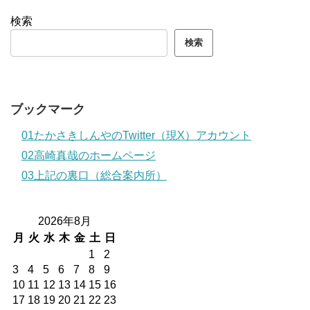
検索
検索
ブックマーク
01たかさきしんやのTwitter（現X）アカウント
02高崎真哉のホームページ
03上記の裏口（総合案内所）
2026年8月
月
火
水
木
金
土
日
1
2
3
4
5
6
7
8
9
10
11
12
13
14
15
16
17
18
19
20
21
22
23