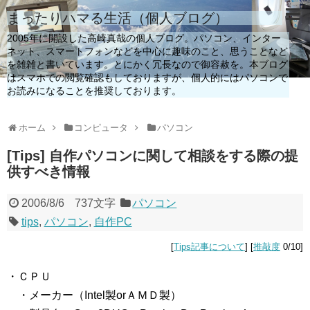
まったりハマる生活（個人ブログ）
2005年に開設した高崎真哉の個人ブログ。パソコン、インター
ネット、スマートフォンなどを中心に趣味のこと、思うことなど
を雑雑と書いています。とにかく冗長なので御容赦を。本ブログ
はスマホでの閲覧確認もしておりますが、個人的にはパソコンで
お読みになることを推奨しております。
ホーム
コンピュータ
パソコン
[Tips] 自作パソコンに関して相談をする際の提
供すべき情報
2006/8/6
737文字
パソコン
tips
,
パソコン
,
自作PC
[
Tips記事について
] [
推敲度
0/10]
・ＣＰＵ
・メーカー（Intel製orＡＭＤ製）