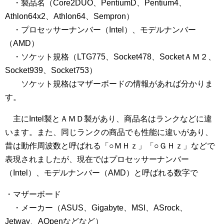
・製品名（Core2DUO、PentiumD、Pentium4、
Athlon64x2、Athlon64、Sempron）
・プロセッサーナンバー（Intel）、モデルナンバー
（AMD）
・ソケット規格（LTG775、Socket478、SocketＡＭ２、
Socket939、Socket753）
ソケット規格はマザーボードの情報があれば分かりま
す。
主にIntel製とＡＭＤ製があり、商品名はランクなどに違
います。また、同じランクの商品でも性能に違いがあり、
昔は動作周波数と呼ばれる「○ＭＨｚ」「○ＧＨｚ」などで
表現されましたが、現在ではプロセッサーナンバー
（Intel）、モデルナンバー（AMD）と呼ばれる数字で
・マザーボード
・メーカー（ASUS、Gigabyte、MSI、ASrock、
Jetway、AOpenなどなど）