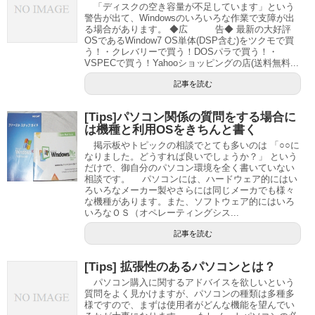
「ディスクの空き容量が不足しています」という
警告が出て、Windowsのいろいろな作業で支障が出
る場合があります。 ◆広 告◆ 最新の大好評
OSであるWindow7 OS単体(DSP含む)をツクモで買
う！・クレバリーで買う！DOSパラで買う！・
VSPECで買う！Yahooショッピングの店(送料無料...
記事を読む
[Tips]パソコン関係の質問をする場合に
は機種と利用OSをきちんと書く
掲示板やトピックの相談でとても多いのは 「○○に
なりました。どうすれば良いでしょうか？」 という
だけで、御自分のパソコン環境を全く書いていない
相談です。 パソコンには、ハードウェア的にはい
ろいろなメーカー製やさらには同じメーカでも様々
な機種があります。また、ソフトウェア的にはいろ
いろなＯＳ（オペレーティングシス...
記事を読む
[Tips] 拡張性のあるパソコンとは？
パソコン購入に関するアドバイスを欲しいという
質問をよく見かけますが、パソコンの種類は多種多
様ですので、まずは使用者がどんな機能を望んでい