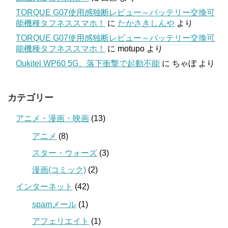
TORQUE G07使用感独断レビュー～バッテリー交換可
能機種タフネススマホ！
に
たかさきしんや
より
TORQUE G07使用感独断レビュー～バッテリー交換可
能機種タフネススマホ！
に
motupo
より
Oukitel WP60 5G、落下衝撃で起動不能
に
ちゃぼ
より
カテゴリー
アニメ・漫画・映画
(13)
アニメ
(8)
スター・ウォーズ
(3)
漫画(コミック)
(2)
インターネット
(42)
spamメール
(1)
アフェリエイト
(1)