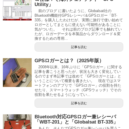
Utility」
前のブログ に書いたように、Globalsat社の
Bluetooth機能付GPSレシーバ＆GPSロガー「BT-
335」を購入したわけだが、実際に旅行で使い始めて
ロガーとしてまともに使えない可能性があることに
気がついた。 それは前のブログ記事でも触れてい
たが、ロガーデータを本製品からダウンロード＆変
換するための専用...
記事を読む
GPSロガーとは？（2025年版）
2008年以来、16年ぶりに「GPSロガー」に関する
記事を書こうと思ったが、状況も大きく変化してい
るのでまず本記事では改めて「GPSロガーとは」と
いうことについて概要を書きたい。 現在ではスマ
ートフォンのアプリで「GPSロガー」の役割を持た
せたり、スマートウォッチ（GPSウォッチ）でその
役割を果たせるようになってい...
記事を読む
Bluetooth対応GPSロガー兼レシーバ
「WBT-201」と「Globalsat BT-335」
あんな、そんなでGPSロガー兼レシーバを買うこ