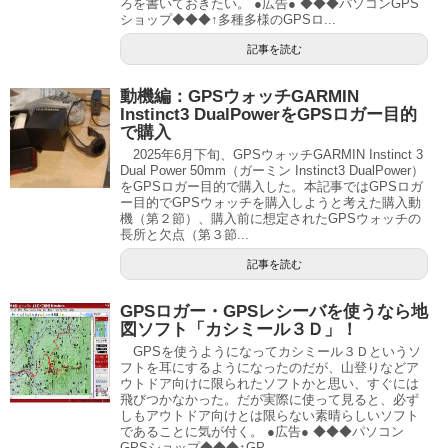
ろを書いておきたい。 ●広告● ◆◆◆パソコンGPS
ショップ◆◆◆↑多種多様のGPSロ...
記事を読む
動機編：GPSウォッチGARMIN
Instinct3 DualPowerをGPSロガー目的
で購入
2025年6月下旬、GPSウォッチGARMIN Instinct 3
Dual Power 50mm（ガーミン Instinct3 DualPower）
をGPSロガー目的で購入した。本記事ではGPSロガ
ー目的でGPSウォッチを購入しようと考えた購入動
機（第２節）、購入前に想定されたGPSウォッチの
長所と欠点（第３節...
記事を読む
GPSロガー・GPSレシーバを使うなら地
図ソフト「カシミール３Ｄ」！
GPSを使うようになってカシミール３Ｄというソ
フトを耳にするようになったのだが、山登りなどア
ウトドア向けに限られたソフトかと思い、すぐには
飛びつかなかった。だが実際に使って見ると、必ず
しもアウトドア向けとは限らない素晴らしいソフト
であることに気が付く。 ●広告● ◆◆◆パソコン
GPSショップ◆◆◆↑GP...