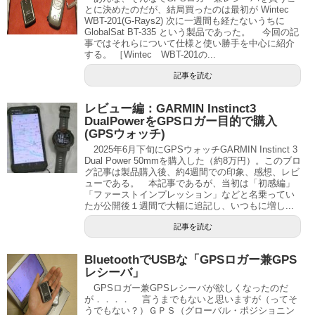
とに決めたのだが、結局買ったのは最初が Wintec
WBT-201(G-Rays2) 次に一週間も経たないうちに
GlobalSat BT-335 という製品であった。 今回の記
事ではそれらについて仕様と使い勝手を中心に紹介
する。 ［Wintec WBT-201の...
記事を読む
レビュー編：GARMIN Instinct3
DualPowerをGPSロガー目的で購入
(GPSウォッチ)
2025年6月下旬にGPSウォッチGARMIN Instinct 3
Dual Power 50mmを購入した（約8万円）。このブロ
グ記事は製品購入後、約4週間での印象、感想、レビ
ューである。 本記事であるが、当初は「初感編」
「ファーストインプレッション」などと名乗ってい
たが公開後１週間で大幅に追記し、いつもに増し...
記事を読む
BluetoothでUSBな「GPSロガー兼GPS
レシーバ」
GPSロガー兼GPSレシーバが欲しくなったのだ
が．．．． 言うまでもないと思いますが（ってそ
うでもない？）ＧＰＳ（グローバル・ポジショニン