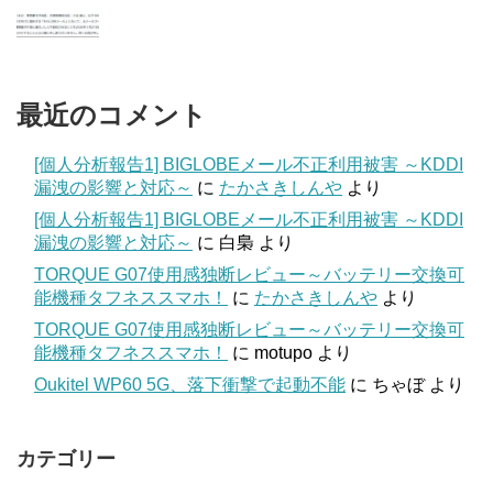
最近のコメント
[個人分析報告1] BIGLOBEメール不正利用被害 ～KDDI
漏洩の影響と対応～
に
たかさきしんや
より
[個人分析報告1] BIGLOBEメール不正利用被害 ～KDDI
漏洩の影響と対応～
に
白梟
より
TORQUE G07使用感独断レビュー～バッテリー交換可
能機種タフネススマホ！
に
たかさきしんや
より
TORQUE G07使用感独断レビュー～バッテリー交換可
能機種タフネススマホ！
に
motupo
より
Oukitel WP60 5G、落下衝撃で起動不能
に
ちゃぼ
より
カテゴリー