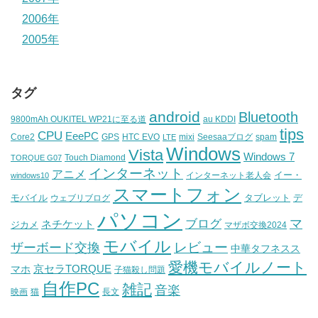
2006年
2005年
タグ
android
Bluetooth
9800mAh OUKITEL WP21に至る道
au KDDI
tips
CPU
EeePC
Core2
GPS
HTC EVO
mixi
Seesaaブログ
spam
LTE
Windows
Vista
Windows 7
Touch Diamond
TORQUE G07
インターネット
アニメ
イー・
インターネット老人会
windows10
スマートフォン
モバイル
タブレット
デ
ウェブリブログ
パソコン
マ
ブログ
ネチケット
ジカメ
マザボ交換2024
モバイル
レビュー
ザーボード交換
中華タフネスス
愛機モバイルノート
京セラTORQUE
マホ
子猫殺し問題
自作PC
雑記
音楽
映画
猫
長文