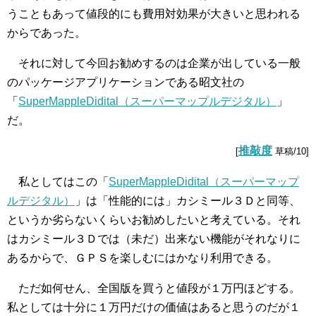
うこともあって値段的にも費用対効果が大きいと思われる
からであった。
それに対して今回お勧めするのは企業が出している一般
のパッケージアプリケーションである昭文社の
「
SuperMappleDidital（スーパーマップルデジタル）
」
だ。
推敲度
[
草稿/10]
私としてはこの「
SuperMappleDidital（スーパーマップ
ルデジタル）
」は「性能的には」カシミール３Ｄと同等、
というか劣らないくらいお勧めしたいと考えている。それ
はカシミール３Ｄでは（未だ）出来ない機能がそれなりに
あるからで、ＧＰＳを楽しむにはかなり利用できる。
ただ如何せん、全国版を買うと値段が１万円ほどする。
私としては十分に１万円だけの価値はあると思うのだが１