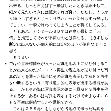
出来る。もっと言えばすっ飛ばしたいときは縮小して、
細かく見たいときには拡大すれば良い。ただし、うっか
り縮小しすぎるとじっくり見たかった部分もすっ飛ばし
てしまい、一瞬で終わってしまうことが得てしてある。
ともあれ、カシミール３Ｄでは速度が最初に「○○
倍」と指定してそれが不変なのとは異なる。（必ずしも
断定は出来ないが個人的にはSMのほうが便利なように
思う。
ｋうぇい
では位置座標情報が入った写真を地図上に貼り付けるこ
とが出来るのだが、ＧＰＳ再生で現在地が貼り付けた写
真の近くを通った場合にその写真を表示してＧＰＳ再生
を中断するという「寄り道」的な表示が出来る機能があ
る。しかもその際に写真表示の為に一旦ＧＰＳ再生を停
止するか、あるいは写真を表示するだけで止まらずにＧ
ＰＳ再生は継続するかを選択できる。
これはＧＰＳ再生をしながら各地点で撮った写真を