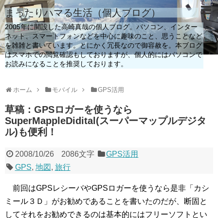
まったりハマる生活（個人ブログ）
2005年に開設した高崎真哉の個人ブログ。パソコン、インター
ネット、スマートフォンなどを中心に趣味のこと、思うことなど
を雑雑と書いています。とにかく冗長なので御容赦を。本ブログ
はスマホでの閲覧確認もしておりますが、個人的にはパソコンで
お読みになることを推奨しております。
ホーム
モバイル
GPS活用
草稿：GPSロガーを使うなら
SuperMappleDidital(スーパーマップルデジタ
ル)も便利！
2008/10/26
2086文字
GPS活用
GPS
,
地図
,
旅行
前回はGPSレシーバやGPSロガーを使うなら是非「カシ
ミール３Ｄ」がお勧めであることを書いたのだが、断固と
してそれをお勧めできるのは基本的にはフリーソフトとい