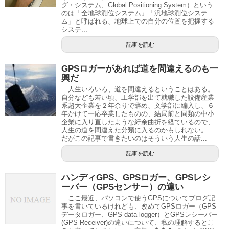
グ・システム、Global Positioning System）という
のは「全地球測位システム」「汎地球測位システ
ム」と呼ばれる、地球上での自分の位置を把握する
システ...
記事を読む
GPSロガーがあれば道を間違えるのも一
興だ
人生いろいろ、道を間違えるということはある。
自分なども若い頃、工学部を出て就職した設備産業
系超大企業を２年余りで辞め、文学部に編入し、６
年かけて一応卒業したものの、結局前と同類の中小
企業に入り直したような紆余曲折を経ているので、
人生の道を間違えた分類に入るのかもしれない。
だがこの記事で書きたいのはそういう人生の話...
記事を読む
ハンディGPS、GPSロガー、GPSレシ
ーバー（GPSセンサー）の違い
ここ最近、パソコンで使うGPSについてブログ記
事を書いているけれども、改めてGPSロガー（GPS
データロガー、GPS data logger）とGPSレシーバー
(GPS Receiver)の違いについて、私の理解するとこ