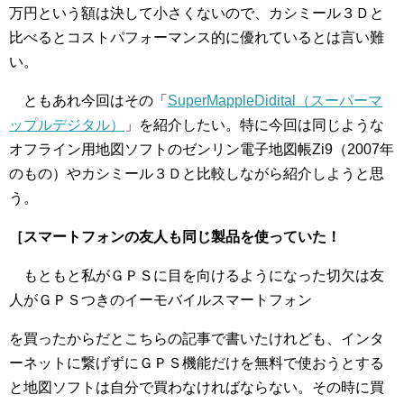
万円という額は決して小さくないので、カシミール３Ｄと
比べるとコストパフォーマンス的に優れているとは言い難
い。
ともあれ今回はその「
SuperMappleDidital（スーパーマ
ップルデジタル）
」を紹介したい。特に今回は同じような
オフライン用地図ソフトのゼンリン電子地図帳Zi9（2007年
のもの）やカシミール３Ｄと比較しながら紹介しようと思
う。
［スマートフォンの友人も同じ製品を使っていた！
もともと私がＧＰＳに目を向けるようになった切欠は友
人がＧＰＳつきのイーモバイルスマートフォン
を買ったからだとこちらの記事で書いたけれども、インタ
ーネットに繋げずにＧＰＳ機能だけを無料で使おうとする
と地図ソフトは自分で買わなければならない。その時に買